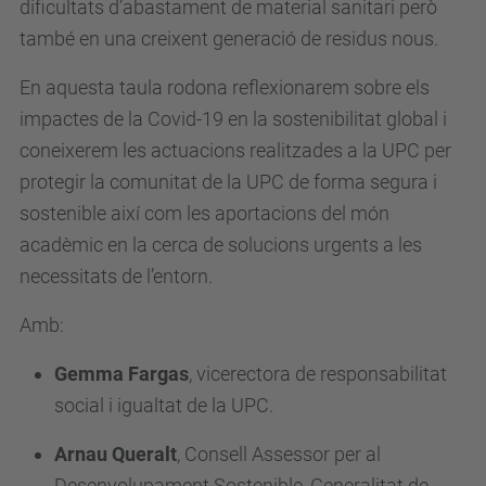
dificultats d’abastament de material sanitari però
d
també en una creixent generació de residus nous.
u
/
En aquesta taula rodona reflexionarem sobre els
c
impactes de la Covid-19 en la sostenibilitat global i
a
coneixerem les actuacions realitzades a la UPC per
/
protegir la comunitat de la UPC de forma segura i
e
sostenible així com les aportacions del món
s
acadèmic en la cerca de solucions urgents a les
d
necessitats de l’entorn.
e
Amb:
v
e
Gemma Fargas
, vicerectora de responsabilitat
n
social i igualtat de la UPC.
i
Arnau Queralt
, Consell Assessor per al
m
Desenvolupament Sostenible, Generalitat de