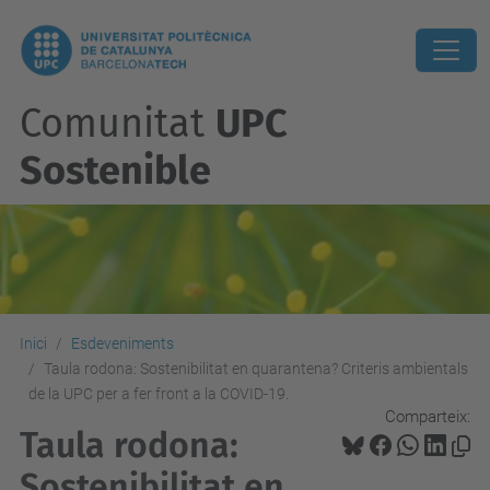
Comunitat
UPC
Sostenible
Inici
Esdeveniments
Taula rodona: Sostenibilitat en quarantena? Criteris ambientals
de la UPC per a fer front a la COVID-19.
Comparteix:
Taula rodona:
Sostenibilitat en