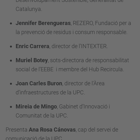
e
Catalunya.
n
t
Jennifer Berengueras
, REZERO, Fundació per a
s
la prevenció de residus i consum responsable.
/
Enric Carrera
, director de l’INTEXTER.
t
a
Muriel Botey
, sots-directora de responsabilitat
u
social de l’EEBE i membre del Hub Recircula.
l
Joan Carles Buron
, director de l'Àrea
a
d’infraestructures de la UPC.
-
r
Mireia de Mingo
, Gabinet d’Innovació i
o
Comunitat de la UPC.
d
o
Presenta
Ana Rosa Cánovas
, cap del servei de
n
comunicació de la UPC.