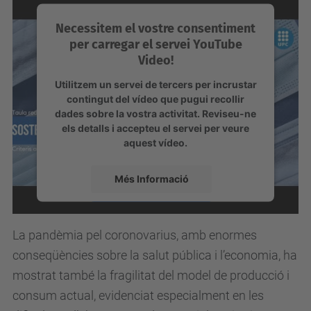
s
o
Necessitem el vostre consentiment
s
per carregar el servei YouTube
Video!
t
e
Utilitzem un servei de tercers per incrustar
contingut del vídeo que pugui recollir
n
dades sobre la vostra activitat. Reviseu-ne
i
els detalls i accepteu el servei per veure
aquest vídeo.
b
l
Més Informació
e
.
Accepta
u
La pandèmia pel coronovarius, amb enormes
powered by
Usercentrics Consent
p
conseqüències sobre la salut pública i l’economia, ha
Management Platform
c
mostrat també la fragilitat del model de producció i
.
consum actual, evidenciat especialment en les
e