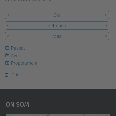
a
-
<
Dia
>
s
<
Setmana
>
o
<
Mes
>
s
t
Passat
e
Avui
7
n
Properament
i
b
iCal
i
l
i
On Som
t
a