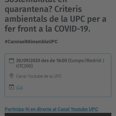
quarantena? Criteris
ambientals de la UPC per a
fer front a la COVID-19.
#CanviaelMónamblaUPC
h
30/09/2020
des de
16:00
(Europe/Madrid /
t
UTC200)
t
Canal Youtube de la UPC
p
s
iCal
:
/
Participa-hi en directe al Canal Youtube UPC
/