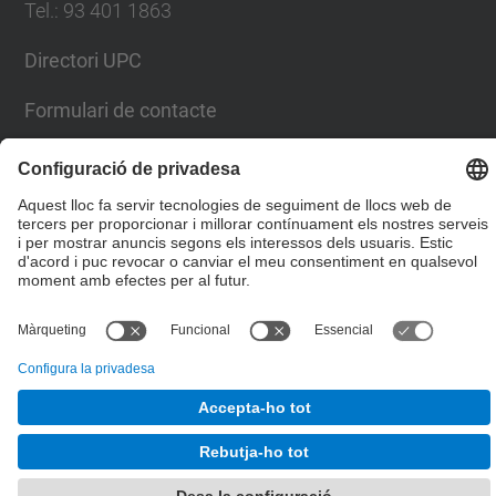
Tel.
:
93 401 1863
Directori UPC
Formulari de contacte
© UPC
Desenvolupat amb
Mapa del lloc
Accessibilitat
Avís legal
Configuració de privadesa