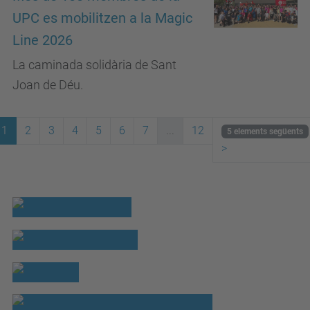
UPC es mobilitzen a la Magic
Line 2026
La caminada solidària de Sant
Joan de Déu.
1
2
3
4
5
6
7
...
12
5 elements següents
>