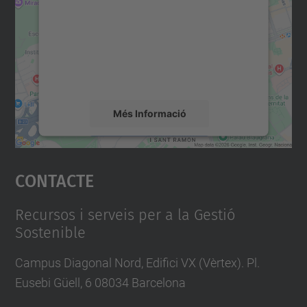
Utilitzem un servei de tercers per incrustar
contingut del mapa que pugui recollir dades
sobre la vostra activitat. Reviseu-ne els
detalls i accepteu el servei per veure el
mapa.
Més Informació
Accepta
Contacte
powered by
Usercentrics Consent
Management Platform
Recursos i serveis per a la Gestió
Sostenible
Campus Diagonal Nord, Edifici VX (Vèrtex). Pl.
Eusebi Güell, 6 08034 Barcelona