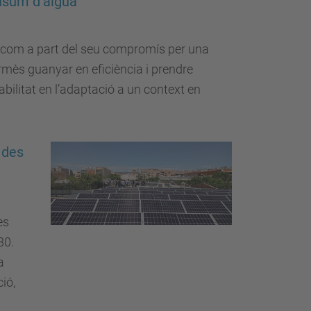
onsum d’aigua
 com a part del seu compromís per una
rmès guanyar en eficiència i prendre
bilitat en l’adaptació a un context en
 des
es
30.
a
ió,