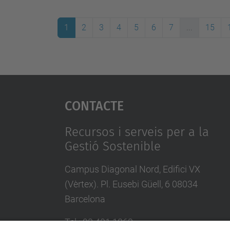
1
2
3
4
5
6
7
...
15
Contacte
Recursos i serveis per a la
Gestió Sostenible
Campus Diagonal Nord, Edifici VX
(Vèrtex). Pl. Eusebi Güell, 6 08034
Barcelona
Tel.
:
93 401 1863