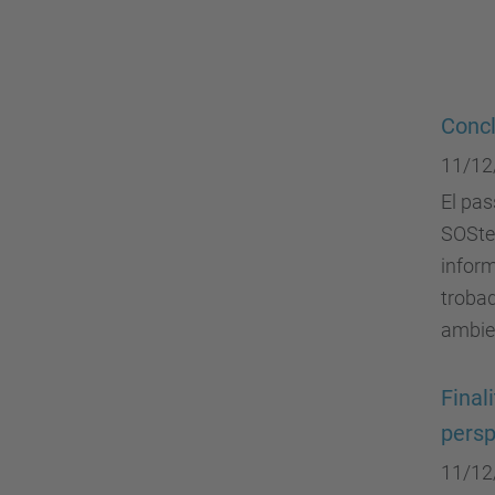
Concl
11/12
El pas
SOSten
inform
trobad
ambien
Final
persp
11/12