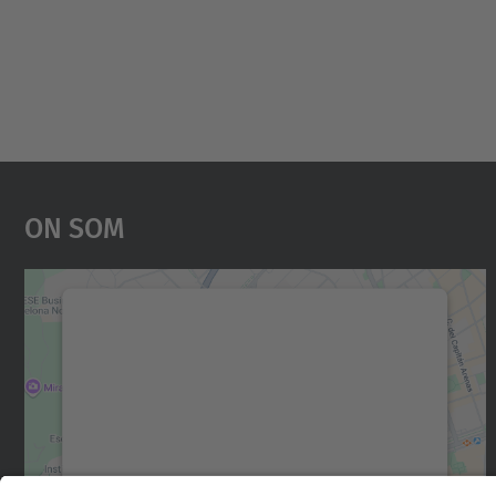
On Som
Necessitem el vostre consentiment
per carregar el servei Google Maps!
Utilitzem un servei de tercers per incrustar
contingut del mapa que pugui recollir dades
sobre la vostra activitat. Reviseu-ne els
detalls i accepteu el servei per veure el mapa.