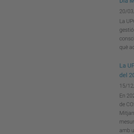
Dia M
20/03
La UPC
gestió
consci
què a
La UP
del 2
15/12
En 202
de CO2
Mitjan
mesura
amb u