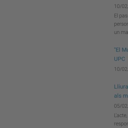
10/02
El pas
person
un mar
"El M
UPC
10/02
Lliur
als mi
05/02
L'acte,
respon