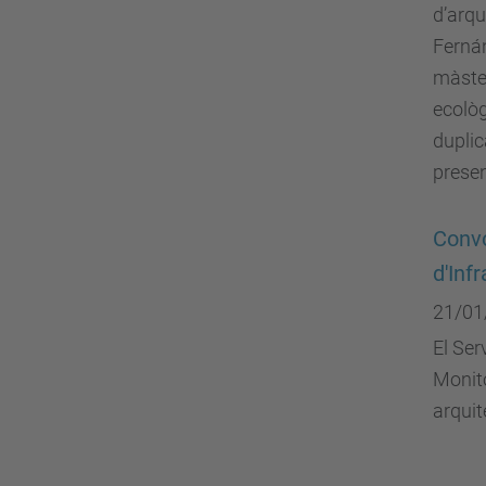
d’arqu
Fernán
màster
ecològ
duplic
prese
Convo
d'Inf
21/01
El Ser
Monito
arquit