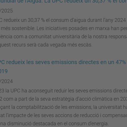
undial de l'Aigua: La UPC redueix un 30,37 % el c
/2025
 redueix un 30,37 % el consum d’aigua durant l’any 2024
 més sostenible. Les iniciatives posades en marxa han pe
ència com a comunitat universitària de la nostra responsa
quest recurs serà cada vegada més escàs.
C redueix les seves emissions directes en un 47%
019
/2024
3 la UPC ha aconseguit reduir les seves emissions direct
 com a part de la seva estratègia d'acció climàtica en 20
çant la comptabilització de les emissions, la universitat h
t l'impacte de les seves accions de reducció i compensac
na disminució destacada en el consum d'energia.