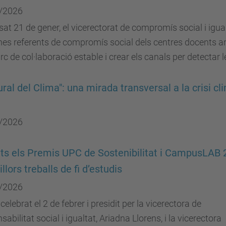
/2026
sat 21 de gener, el vicerectorat de compromís social i igu
es referents de compromís social dels centres docents amb 
c de col·laboració estable i crear els canals per detectar l
ural del Clima": una mirada transversal a la crisi c
/2026
ats els Premis UPC de Sostenibilitat i CampusLAB
llors treballs de fi d’estudis
/2026
 celebrat el 2 de febrer i presidit per la vicerectora de
sabilitat social i igualtat, Ariadna Llorens, i la vicerectora