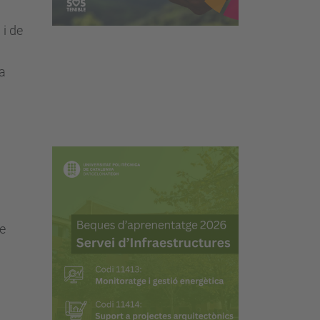
 i de
ha
de