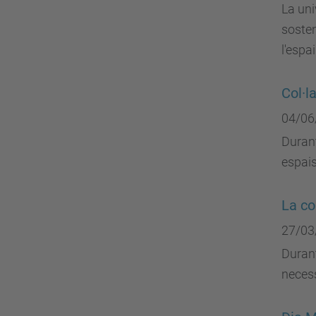
La uni
sosten
l'espa
Col·l
04/06
Durant
espais
La co
27/03
Durant
necess